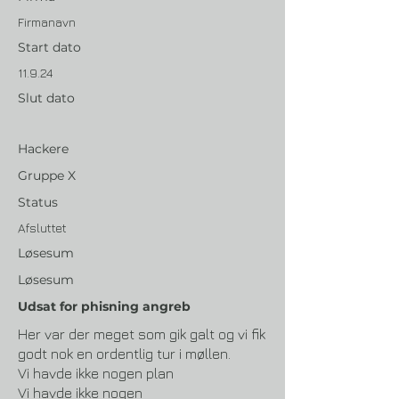
Firmanavn
Start dato
11.9.24
Slut dato
Hackere
Gruppe X
Status
Afsluttet
Løsesum
Løsesum
Udsat for phisning angreb
Her var der meget som gik galt og vi fik
godt nok en ordentlig tur i møllen.
Vi havde ikke nogen plan
Vi havde ikke nogen