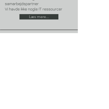
samarbejdspartner
Vi havde ikke nogle IT ressourcer
Læs mere...
Kategori
Cyberangreb
Firma
Firmanavn
Start dato
6.8.24
Slut dato
Hackere