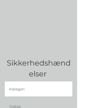
Sikkerhedshænd
elser